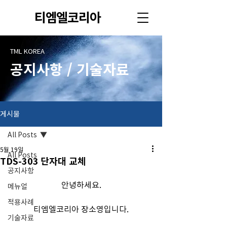
티엠엘코리아
TML KOREA
공지사항 / 기술자료
게시물
All Posts
5월 19일
All Posts
TDS-303 단자대 교체
공지사항
안녕하세요.
메뉴얼
적용사례
티엠엘코리아 장소영입니다.
기술자료